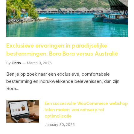
Exclusieve ervaringen in paradijselijke
bestemmingen: Bora Bora versus Australië
By
Chris
March 9, 2026
Ben je op zoek naar een exclusieve, comfortabele
bestemming en indrukwekkende belevenissen, dan zijn
Bora…
Een succesvolle WooCommerce webshop
laten maken: van ontwerp tot
optimalisatie
January 30, 2026