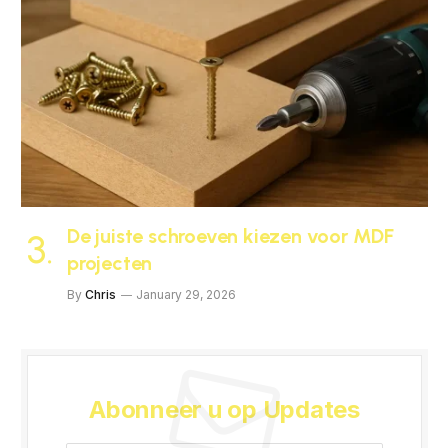
De juiste schroeven kiezen voor MDF
projecten
By
Chris
January 29, 2026
Abonneer u op Updates