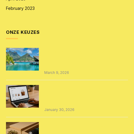
February 2023
ONZE KEUZES
Exclusieve ervaringen in paradijselijke
bestemmingen: Bora Bora versus
Australië
March 9, 2026
Een succesvolle WooCommerce webshop
laten maken: van ontwerp tot
optimalisatie
January 30, 2026
De juiste schroeven kiezen voor MDF
projecten