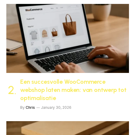
Een succesvolle WooCommerce
webshop laten maken: van ontwerp tot
optimalisatie
By
Chris
January 30, 2026