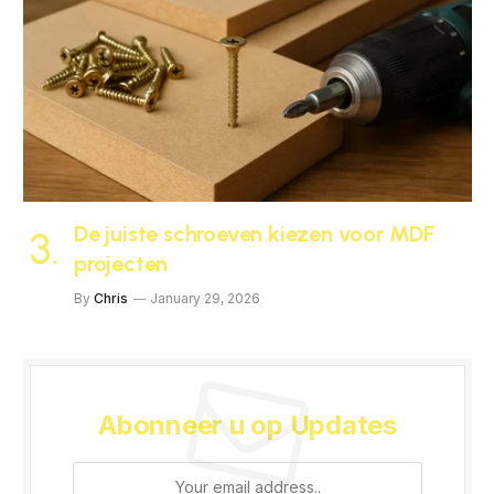
De juiste schroeven kiezen voor MDF
projecten
By
Chris
January 29, 2026
Abonneer u op Updates