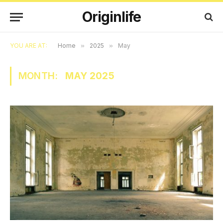
Originlife
YOU ARE AT:
Home
»
2025
»
May
MONTH:
MAY 2025