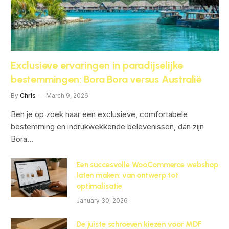
Exclusieve ervaringen in paradijselijke
bestemmingen: Bora Bora versus Australië
By
Chris
March 9, 2026
Ben je op zoek naar een exclusieve, comfortabele
bestemming en indrukwekkende belevenissen, dan zijn
Bora…
Een succesvolle WooCommerce webshop
laten maken: van ontwerp tot
optimalisatie
January 30, 2026
De juiste schroeven kiezen voor MDF