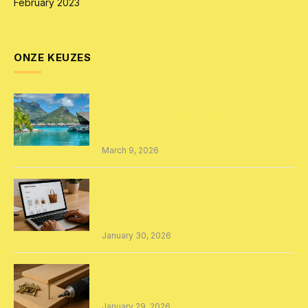
February 2023
ONZE KEUZES
Exclusieve ervaringen in paradijselijke
bestemmingen: Bora Bora versus
Australië
March 9, 2026
Een succesvolle WooCommerce webshop
laten maken: van ontwerp tot
optimalisatie
January 30, 2026
De juiste schroeven kiezen voor MDF
projecten
January 29, 2026