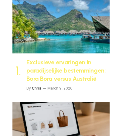
Exclusieve ervaringen in
paradijselijke bestemmingen:
Bora Bora versus Australië
By
Chris
March 9, 2026