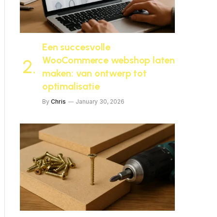
Een succesvolle
WooCommerce webshop laten
maken: van ontwerp tot
optimalisatie
By
Chris
January 30, 2026