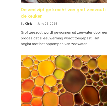
De veelzijdige kracht van grof zeezout i
de keuken
By
Chris
June 23, 2024
Grof zeezout wordt gewonnen uit zeewater door ee
proces dat al eeuwenlang wordt toegepast. Het
begint met het oppompen van zeewater…