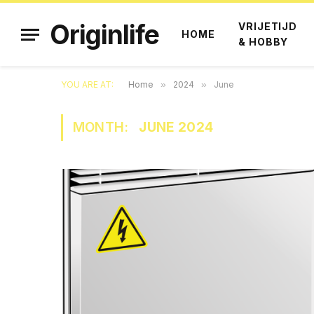
Originlife
VRIJETIJD
HOME
& HOBBY
YOU ARE AT:
Home
»
2024
»
June
MONTH:
JUNE 2024