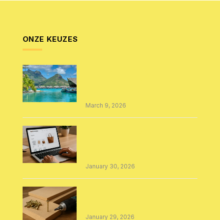
ONZE KEUZES
Exclusieve ervaringen in
paradijselijke bestemmingen:
Bora Bora versus Australië
March 9, 2026
Een succesvolle WooCommerce
webshop laten maken: van
ontwerp tot optimalisatie
January 30, 2026
De juiste schroeven kiezen voor
MDF projecten
January 29, 2026