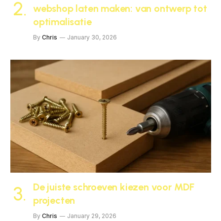
webshop laten maken: van ontwerp tot
optimalisatie
By
Chris
January 30, 2026
De juiste schroeven kiezen voor MDF
projecten
By
Chris
January 29, 2026