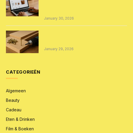
laten maken: van ontwerp tot
optimalisatie
January 30, 2026
De juiste schroeven kiezen voor MDF
projecten
January 29, 2026
CATEGORIEËN
Algemeen
Beauty
Cadeau
Eten & Drinken
Film & Boeken