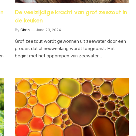
in
De veelzijdige kracht van grof zeezout in
de keuken
By
Chris
June 23, 2024
Grof zeezout wordt gewonnen uit zeewater door een
proces dat al eeuwenlang wordt toegepast. Het
en
begint met het oppompen van zeewater…