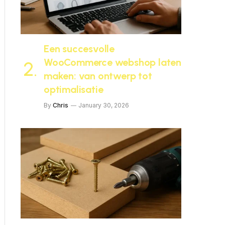
Een succesvolle
WooCommerce webshop laten
maken: van ontwerp tot
optimalisatie
By
Chris
January 30, 2026