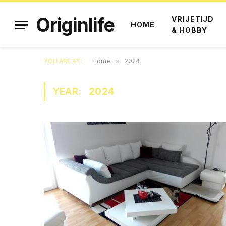
Originlife
VRIJETIJD
HOME
& HOBBY
YOU ARE AT:
Home
»
2024
YEAR:
2024