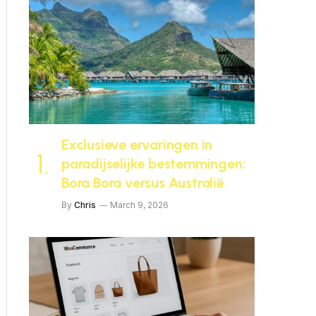
Exclusieve ervaringen in
paradijselijke bestemmingen:
Bora Bora versus Australië
By
Chris
March 9, 2026