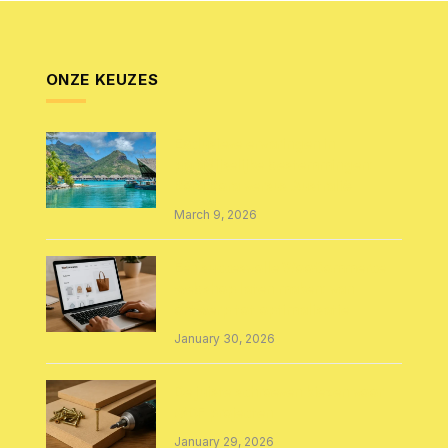
ONZE KEUZES
Exclusieve ervaringen in
paradijselijke bestemmingen:
Bora Bora versus Australië
March 9, 2026
Een succesvolle WooCommerce
webshop laten maken: van
ontwerp tot optimalisatie
January 30, 2026
De juiste schroeven kiezen voor
MDF projecten
January 29, 2026