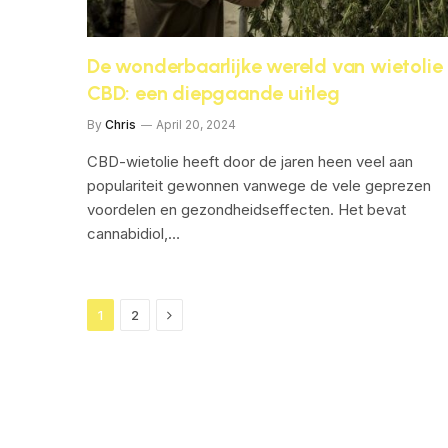
De wonderbaarlijke wereld van wietolie
CBD: een diepgaande uitleg
By
Chris
April 20, 2024
CBD-wietolie heeft door de jaren heen veel aan
populariteit gewonnen vanwege de vele geprezen
voordelen en gezondheidseffecten. Het bevat
cannabidiol,…
Next
1
2