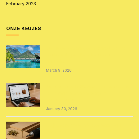
February 2023
ONZE KEUZES
Exclusieve ervaringen in paradijselijke
bestemmingen: Bora Bora versus
Australië
March 9, 2026
Een succesvolle WooCommerce webshop
laten maken: van ontwerp tot
optimalisatie
January 30, 2026
De juiste schroeven kiezen voor MDF
projecten