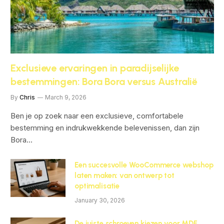
Exclusieve ervaringen in paradijselijke
bestemmingen: Bora Bora versus Australië
By
Chris
March 9, 2026
Ben je op zoek naar een exclusieve, comfortabele
bestemming en indrukwekkende belevenissen, dan zijn
Bora…
Een succesvolle WooCommerce webshop
laten maken: van ontwerp tot
optimalisatie
January 30, 2026
De juiste schroeven kiezen voor MDF