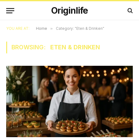
Originlife
YOU ARE AT:
Home
»
Category: "Eten & Drinken"
BROWSING:
ETEN & DRINKEN