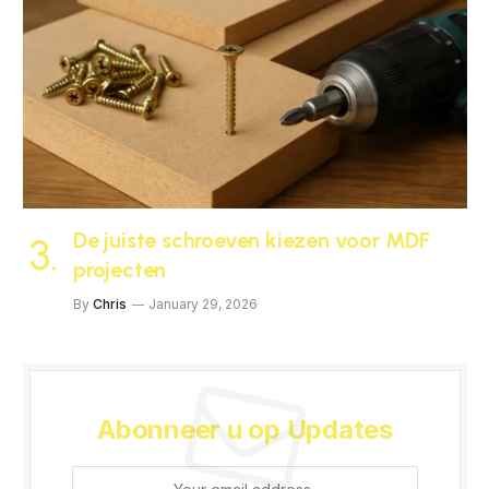
De juiste schroeven kiezen voor MDF
projecten
By
Chris
January 29, 2026
Abonneer u op Updates