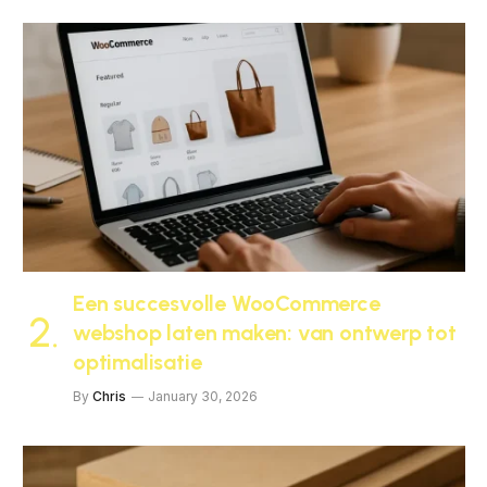
Een succesvolle WooCommerce
webshop laten maken: van ontwerp tot
optimalisatie
By
Chris
January 30, 2026