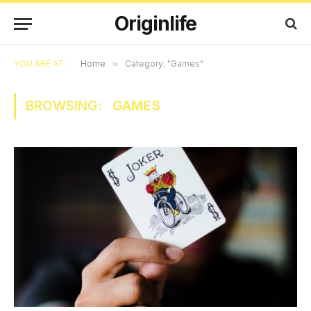
Originlife
YOU ARE AT:
Home
»
Category: "Games"
BROWSING:
GAMES