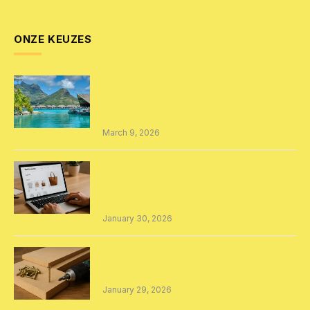
ONZE KEUZES
Exclusieve ervaringen in paradijselijke
bestemmingen: Bora Bora versus
Australië
March 9, 2026
Een succesvolle WooCommerce webshop
laten maken: van ontwerp tot
optimalisatie
January 30, 2026
De juiste schroeven kiezen voor MDF
projecten
January 29, 2026