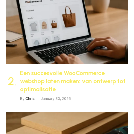
Een succesvolle WooCommerce
webshop laten maken: van ontwerp tot
optimalisatie
By
Chris
January 30, 2026