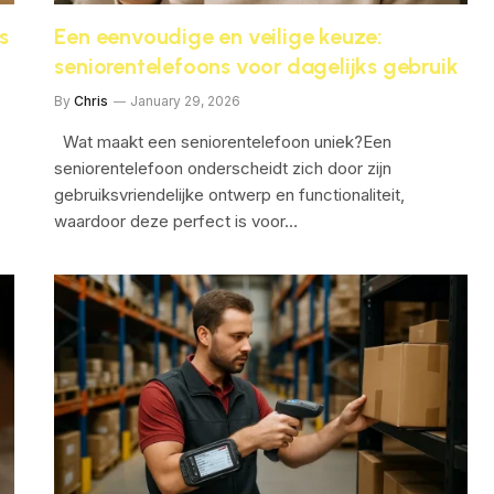
s
Een eenvoudige en veilige keuze:
seniorentelefoons voor dagelijks gebruik
By
Chris
January 29, 2026
Wat maakt een seniorentelefoon uniek?Een
seniorentelefoon onderscheidt zich door zijn
gebruiksvriendelijke ontwerp en functionaliteit,
waardoor deze perfect is voor…