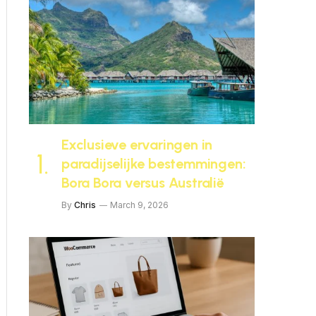
Exclusieve ervaringen in
paradijselijke bestemmingen:
Bora Bora versus Australië
By
Chris
March 9, 2026