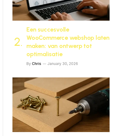
Een succesvolle
WooCommerce webshop laten
maken: van ontwerp tot
optimalisatie
By
Chris
January 30, 2026