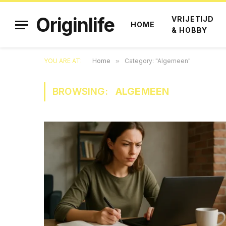
Originlife
VRIJETIJD
HOME
& HOBBY
YOU ARE AT:
Home
»
Category: "Algemeen"
BROWSING:
ALGEMEEN