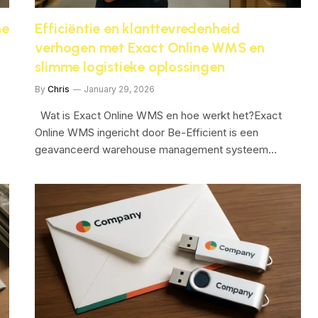
ne
Efficiëntie en klanttevredenheid
verhogen met Exact Online WMS en
slimme logistieke oplossingen
By
Chris
January 29, 2026
Wat is Exact Online WMS en hoe werkt het?Exact
Online WMS ingericht door Be-Efficient is een
geavanceerd warehouse management systeem…