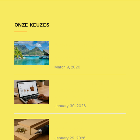
ONZE KEUZES
Exclusieve ervaringen in
paradijselijke bestemmingen:
Bora Bora versus Australië
March 9, 2026
Een succesvolle WooCommerce
webshop laten maken: van
ontwerp tot optimalisatie
January 30, 2026
De juiste schroeven kiezen voor
MDF projecten
January 29, 2026