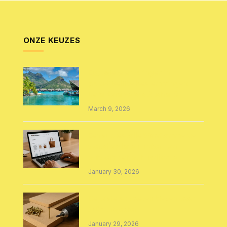
ONZE KEUZES
Exclusieve ervaringen in
paradijselijke bestemmingen:
Bora Bora versus Australië
March 9, 2026
Een succesvolle WooCommerce
webshop laten maken: van
ontwerp tot optimalisatie
January 30, 2026
De juiste schroeven kiezen voor
MDF projecten
January 29, 2026