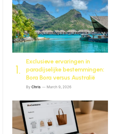
Exclusieve ervaringen in
paradijselijke bestemmingen:
Bora Bora versus Australië
By
Chris
March 9, 2026