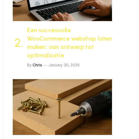
Een succesvolle
WooCommerce webshop laten
maken: van ontwerp tot
optimalisatie
By
Chris
January 30, 2026