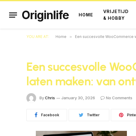
Originlife
VRIJETIJD
HOME
& HOBBY
YOU ARE AT:
Home
»
Een succesvolle WooCommerce web
Een succesvolle W
laten maken: van ont
By
Chris
January 30, 2026
No Comments
Facebook
Twitter
Pinte