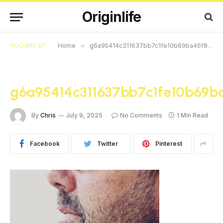
Originlife
YOU ARE AT:
Home
»
g6a95414c311637bb7c1fe10b69ba46f883e3e2267dada398540190fa7f33972e0638a27894185b02c539782de488641b7587e704792987fb8fbd2d79031e120c_640
g6a95414c311637bb7c1fe10b69
By
Chris
July 9, 2025
No Comments
1 Min Read
Facebook
Twitter
Pinterest