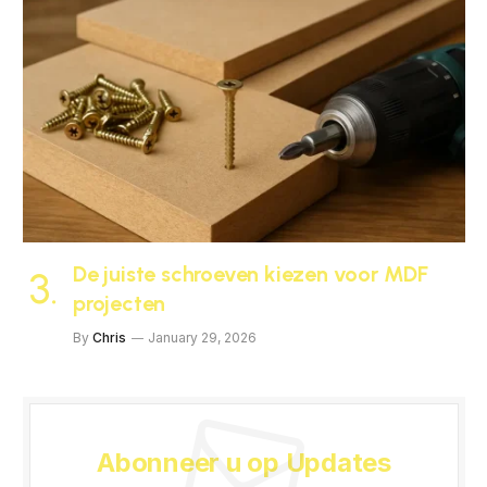
De juiste schroeven kiezen voor MDF
projecten
By
Chris
January 29, 2026
Abonneer u op Updates