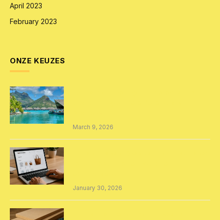
April 2023
February 2023
ONZE KEUZES
Exclusieve ervaringen in paradijselijke
bestemmingen: Bora Bora versus
Australië
March 9, 2026
Een succesvolle WooCommerce webshop
laten maken: van ontwerp tot
optimalisatie
January 30, 2026
De juiste schroeven kiezen voor MDF