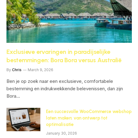
Exclusieve ervaringen in paradijselijke
bestemmingen: Bora Bora versus Australië
By
Chris
March 9, 2026
Ben je op zoek naar een exclusieve, comfortabele
bestemming en indrukwekkende belevenissen, dan zijn
Bora…
Een succesvolle WooCommerce webshop
laten maken: van ontwerp tot
optimalisatie
January 30, 2026