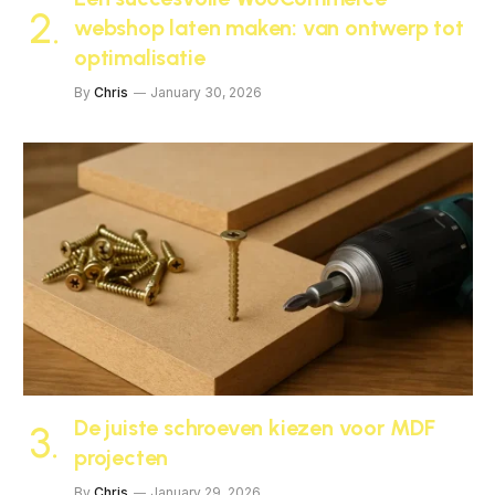
webshop laten maken: van ontwerp tot
optimalisatie
By
Chris
January 30, 2026
De juiste schroeven kiezen voor MDF
projecten
By
Chris
January 29, 2026