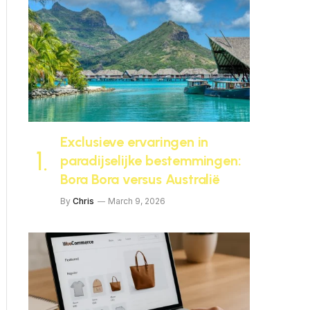
Exclusieve ervaringen in
paradijselijke bestemmingen:
Bora Bora versus Australië
By
Chris
March 9, 2026