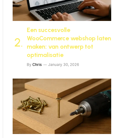
Een succesvolle
WooCommerce webshop laten
maken: van ontwerp tot
optimalisatie
By
Chris
January 30, 2026