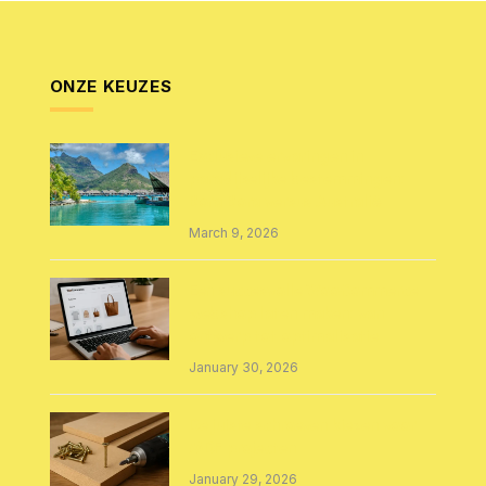
ONZE KEUZES
Exclusieve ervaringen in
paradijselijke bestemmingen:
Bora Bora versus Australië
March 9, 2026
Een succesvolle WooCommerce
webshop laten maken: van
ontwerp tot optimalisatie
January 30, 2026
De juiste schroeven kiezen voor
MDF projecten
January 29, 2026