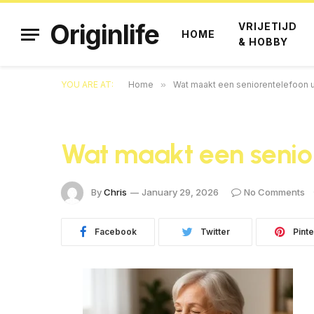
Originlife
VRIJETIJD
HOME
& HOBBY
YOU ARE AT:
Home
»
Wat maakt een seniorentelefoon 
Wat maakt een senio
By
Chris
January 29, 2026
No Comments
Facebook
Twitter
Pinte