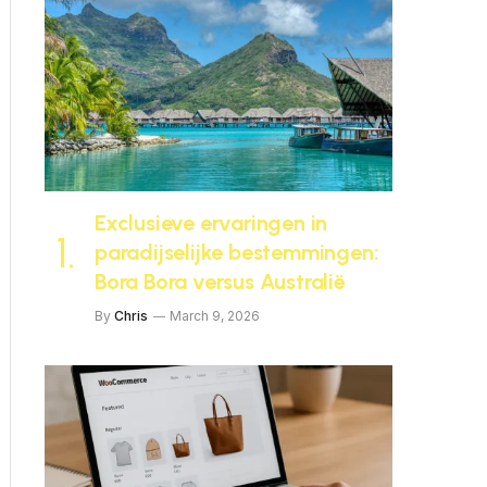
Exclusieve ervaringen in
paradijselijke bestemmingen:
Bora Bora versus Australië
By
Chris
March 9, 2026