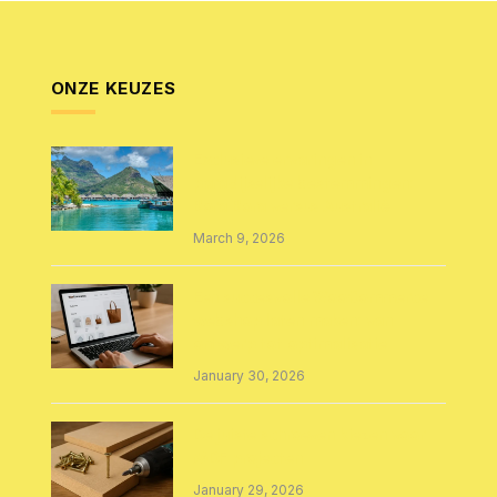
ONZE KEUZES
Exclusieve ervaringen in
paradijselijke bestemmingen:
Bora Bora versus Australië
March 9, 2026
Een succesvolle WooCommerce
webshop laten maken: van
ontwerp tot optimalisatie
January 30, 2026
De juiste schroeven kiezen voor
MDF projecten
January 29, 2026