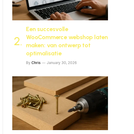
Een succesvolle
WooCommerce webshop laten
maken: van ontwerp tot
optimalisatie
By
Chris
January 30, 2026